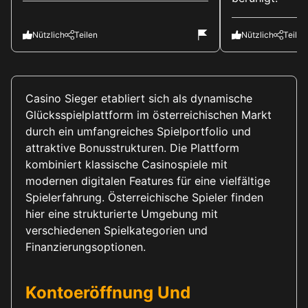
Nützlich
Teilen
Nützlich
Teilen
Casino Sieger etabliert sich als dynamische
Glücksspielplattform im österreichischen Markt
durch ein umfangreiches Spielportfolio und
attraktive Bonusstrukturen. Die Plattform
kombiniert klassische Casinospiele mit
modernen digitalen Features für eine vielfältige
Spielerfahrung. Österreichische Spieler finden
hier eine strukturierte Umgebung mit
verschiedenen Spielkategorien und
Finanzierungsoptionen.
Kontoeröffnung Und