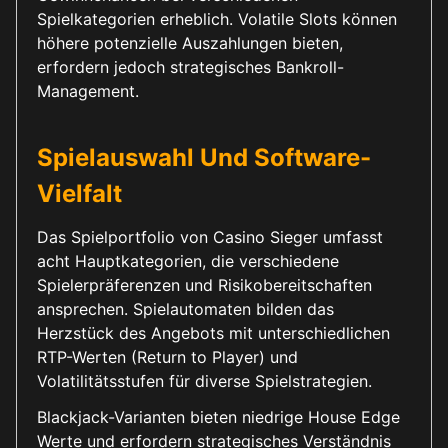
Spielkategorien erheblich. Volatile Slots können
höhere potenzielle Auszahlungen bieten,
erfordern jedoch strategisches Bankroll-
Management.
Spielauswahl Und Software-
Vielfalt
Das Spielportfolio von Casino Sieger umfasst
acht Hauptkategorien, die verschiedene
Spielerpräferenzen und Risikobereitschaften
ansprechen. Spielautomaten bilden das
Herzstück des Angebots mit unterschiedlichen
RTP-Werten (Return to Player) und
Volatilitätsstufen für diverse Spielstrategien.
Blackjack-Varianten bieten niedrige House Edge
Werte und erfordern strategisches Verständnis