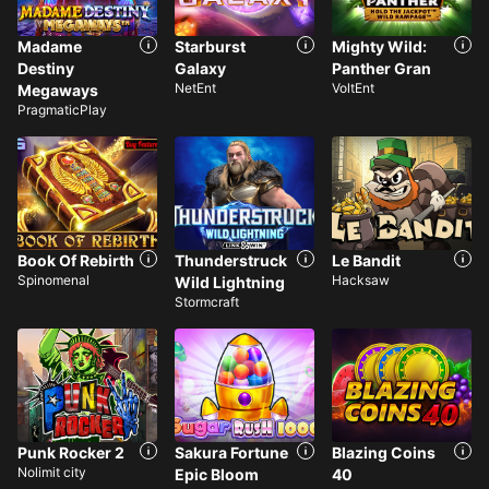
Madame
Starburst
Mighty Wild:
Destiny
Galaxy
Panther Gran
NetEnt
VoltEnt
Megaways
PragmaticPlay
Book Of Rebirth
Thunderstruck
Le Bandit
Spinomenal
Hacksaw
Wild Lightning
Stormcraft
Punk Rocker 2
Sakura Fortune
Blazing Coins
Nolimit city
Epic Bloom
40