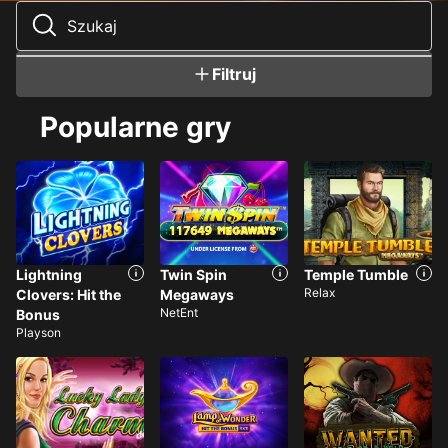
Filtruj
Popularne gry
Lightning
Twin Spin
Temple Tumble
Relax
Clovers: Hit the
Megaways
NetEnt
Bonus
Playson