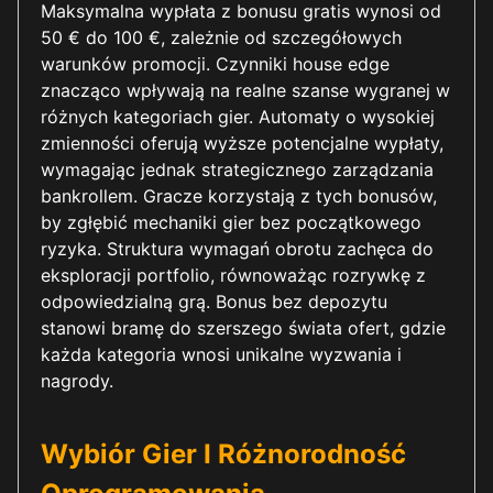
Maksymalna wypłata z bonusu gratis wynosi od
50 € do 100 €, zależnie od szczegółowych
warunków promocji. Czynniki house edge
znacząco wpływają na realne szanse wygranej w
różnych kategoriach gier. Automaty o wysokiej
zmienności oferują wyższe potencjalne wypłaty,
wymagając jednak strategicznego zarządzania
bankrollem. Gracze korzystają z tych bonusów,
by zgłębić mechaniki gier bez początkowego
ryzyka. Struktura wymagań obrotu zachęca do
eksploracji portfolio, równoważąc rozrywkę z
odpowiedzialną grą. Bonus bez depozytu
stanowi bramę do szerszego świata ofert, gdzie
każda kategoria wnosi unikalne wyzwania i
nagrody.
Wybiór Gier I Różnorodność