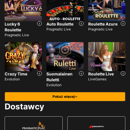
Lucky 6
Auto Roulette
Roulette Azure
Pragmatic Live
Pragmatic Live
Roulette
Pragmatic Live
Crazy Time
Suomalainen
Roulette Live
Evolution
LiveGames
Ruletti
Evolution
Pokaż więcej
Dostawcy