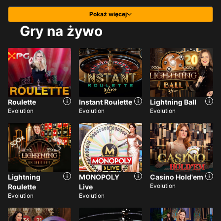
Pokaż więcej
Gry na żywo
Roulette
Instant Roulette
Lightning Ball
Evolution
Evolution
Evolution
Lightning
MONOPOLY
Casino Hold'em
Evolution
Roulette
Live
Evolution
Evolution