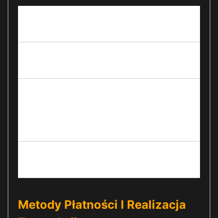
Kategoria
Wkład do
Charakterystyka
gry
obrotu
Automaty
100%
Wysokie RTP i
zmienność
Gry
Zmniejszony
Niskie house
stołowe
edge
(np.
blackjack)
Ruletka
Zmniejszony
Zależny od
zakładu
Metody Płatności I Realizacja