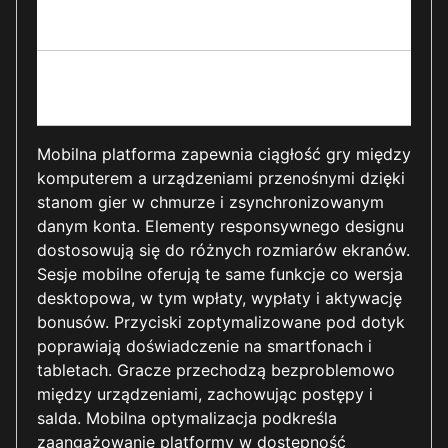
kwestie
Formularz
Non-stop
Weryfikacja i
kontaktowy
bonusy
Mobilna platforma zapewnia ciągłość gry między
komputerem a urządzeniami przenośnymi dzięki
stanom gier w chmurze i zsynchronizowanym
danym konta. Elementy responsywnego designu
dostosowują się do różnych rozmiarów ekranów.
Sesje mobilne oferują te same funkcje co wersja
desktopowa, w tym wpłaty, wypłaty i aktywację
bonusów. Przyciski zoptymalizowane pod dotyk
poprawiają doświadczenie na smartfonach i
tabletach. Gracze przechodzą bezproblemowo
między urządzeniami, zachowując postępy i
salda. Mobilna optymalizacja podkreśla
zaangażowanie platformy w dostępność