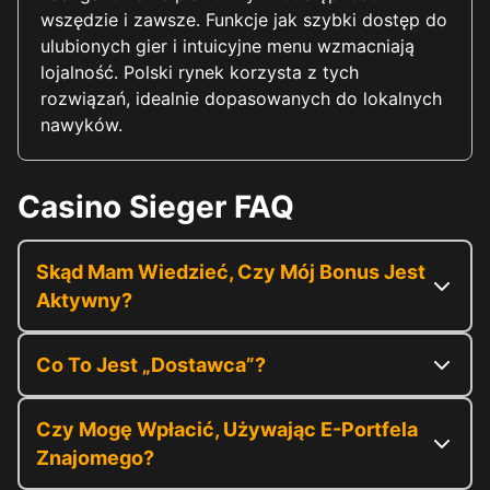
wszędzie i zawsze. Funkcje jak szybki dostęp do
ulubionych gier i intuicyjne menu wzmacniają
lojalność. Polski rynek korzysta z tych
rozwiązań, idealnie dopasowanych do lokalnych
nawyków.
Casino Sieger FAQ
Skąd Mam Wiedzieć, Czy Mój Bonus Jest
Aktywny?
Co To Jest „dostawca”?
Czy Mogę Wpłacić, Używając E-Portfela
Znajomego?