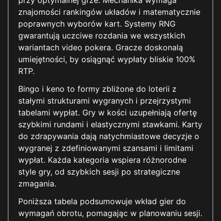
przy optymalnej grze. Mechanika wymaga
znajomości rankingów układów i matematycznie
poprawnych wyborów kart. Systemy RNG
gwarantują uczciwe rozdania we wszystkich
wariantach video pokera. Gracze doskonalą
umiejętności, by osiągnąć wypłaty bliskie 100%
RTP.
Bingo i keno to formy zbliżone do loterii z
stałymi strukturami wygranych i przejrzystymi
tabelami wypłat. Gry w kości uzupełniają ofertę
szybkimi rundami i elastycznymi stawkami. Karty
do zdrapywania dają natychmiastowe decyzje o
wygranej z zdefiniowanymi szansami i limitami
wypłat. Każda kategoria wspiera różnorodne
style gry, od szybkich sesji po strategiczne
zmagania.
Poniższa tabela podsumowuje wkład gier do
wymagań obrotu, pomagając w planowaniu sesji.