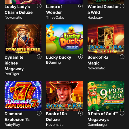
Lucky Lady's
Lamp of
Wanted Dead or
Charm Deluxe
Wonder
a Wild
Novomatic
ThreeOaks
Hacksaw
Dynamite
Lucky Ducky
Book of Ra
BGaming
Riches
Magic
Novomatic
Megaway
RedTiger
Diamond
Book of Ra
9 Pots of Gold™
Explosion 7s
Deluxe
Megaways
RubyPlay
Novomatic
Gameburger